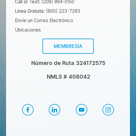
Call or Text:
(208) 884-0150
Línea Gratuita:
(800) 223-7283
Envíe un Correo Electrónico
Ubicaciones
MEMBRESÍA
Número de Ruta 324172575
NMLS # 408042
Facebook de CapEd
LinkedIn de CapEd
YouTube de CapEd
Instagram