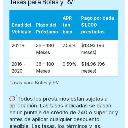
1
Tasas para Botes y RV
APR
Pago por cada
Edad del
Plazo del
tan
$1,000
Vehículo
Préstamo
bajo
prestados
2021+
36 - 180
7.59%
$13.93 (96
Meses
meses)
2016 -
36 - 180
9.59%
$14.96 (96
2020
Meses
meses)
Tasas para Botes y RV.
1
Importante
Importante:
Todos los préstamos están sujetos a
aprobación. Las tasas indicadas se basan
en un puntaje de crédito de 740 o superior y
antes de aplicar cualquier descuento
elegible. Las tasas, los términos y las