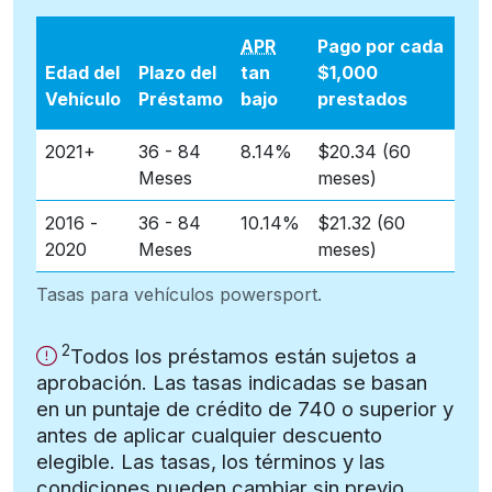
APR
Pago por cada
Edad del
Plazo del
tan
$1,000
Vehículo
Préstamo
bajo
prestados
2021+
36 - 84
8.14%
$20.34 (60
Meses
meses)
2016 -
36 - 84
10.14%
$21.32 (60
2020
Meses
meses)
Tasas para vehículos powersport.
2
Importante
Importante:
Todos los préstamos están sujetos a
aprobación. Las tasas indicadas se basan
en un puntaje de crédito de 740 o superior y
antes de aplicar cualquier descuento
elegible. Las tasas, los términos y las
condiciones pueden cambiar sin previo