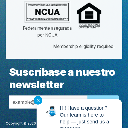
Federalmente asegurada
por NCUA
Membership eligibility required.
Suscríbase a nuestro
newsletter
Email Address
✕
Hi! Have a question?
Our team is here to
help — just send us a
Copyright ©
2026
CapEd Credit Union. Todos los Derechos