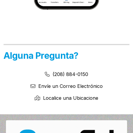
Alguna Pregunta?
Número de Teléfono:
Número de Teléfono
(208) 884-0150
Envíe un Correo Electrónico
Localice una Ubicacione