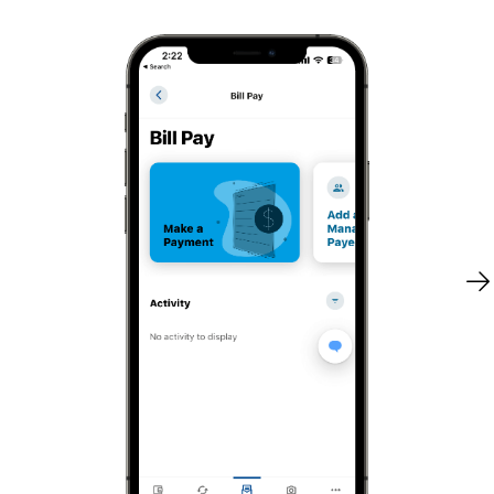
Características de Bill Pay
C