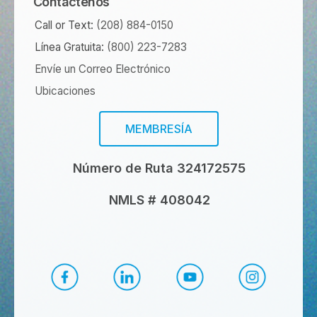
Contáctenos
Call or Text:
(208) 884-0150
Línea Gratuita:
(800) 223-7283
Envíe un Correo Electrónico
Ubicaciones
MEMBRESÍA
Número de Ruta 324172575
NMLS # 408042
Facebook de CapEd
LinkedIn de CapEd
YouTube de CapEd
Instagram