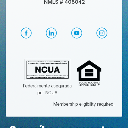
NMLS # 408042
Facebook de CapEd
LinkedIn de CapEd
YouTube de CapEd
Instagram
Federalmente asegurada
por NCUA
Membership eligibility required.