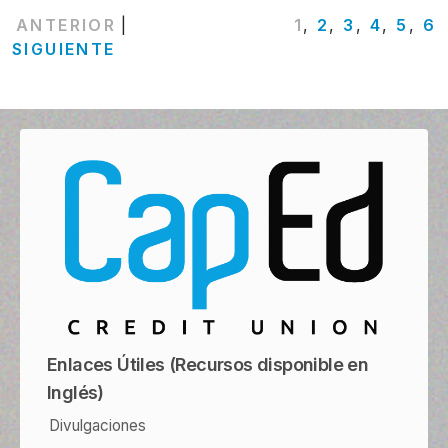
PÁGINA
PÁGINA
PÁGINA
PÁGINA
PÁGINA
PÁGIN
PÁG
P
ANTERIOR
|
1
,
2
,
3
,
4
,
5
,
6
SIGUIENTE
Enlaces Útiles (Recursos disponible en
Inglés)
Divulgaciones