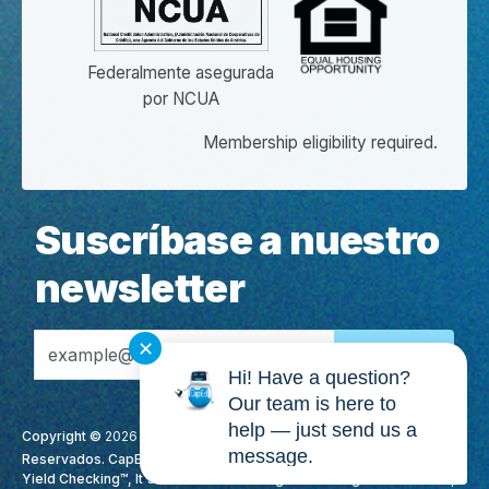
Federalmente asegurada
por NCUA
Membership eligibility required.
Suscríbase a nuestro
newsletter
Email Address
✕
Hi! Have a question?
Our team is here to
help — just send us a
Copyright ©
2026
CapEd Credit Union. Todos los Derechos
message.
Reservados. CapEd, MoneyTracker®, We Love Teachers®, High
Yield Checking™, It's More Than Banking. It's Making A Difference.,