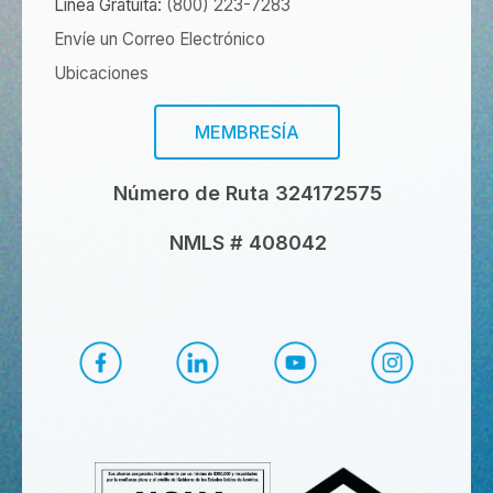
Línea Gratuita:
(800) 223-7283
Envíe un Correo Electrónico
Ubicaciones
MEMBRESÍA
Número de Ruta 324172575
NMLS # 408042
Facebook de CapEd
LinkedIn de CapEd
YouTube de CapEd
Instagram