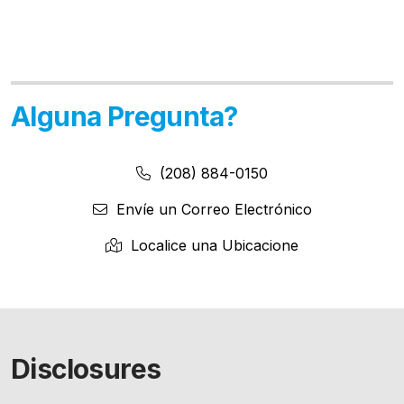
Alguna Pregunta?
Número de Teléfono:
Número de Teléfono
(208) 884-0150
Envíe un Correo Electrónico
Localice una Ubicacione
Disclosures