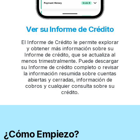
Ver su Informe de Crédito
El Informe de Crédito le permite explorar
y obtener más información sobre su
Ha
Informe de crédito, que se actualiza al
para
menos trimestralmente. Puede descargar
sobr
su Informe de crédito completo o revisar
de p
la información resumida sobre cuentas
cuen
abiertas y cerradas, información de
tod
cobros y cualquier consulta sobre su
crédito.
¿Cómo Empiezo?