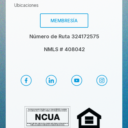
Ubicaciones
MEMBRESÍA
Número de Ruta 324172575
NMLS # 408042
Facebook de CapEd
LinkedIn de CapEd
YouTube de CapEd
Instagram